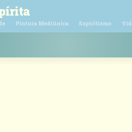
pírita
de
Pintura Mediúnica
Espiritismo
Víd