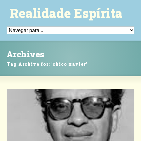
Realidade Espírita
Archives
Tag Archive for: 'chico xavier'