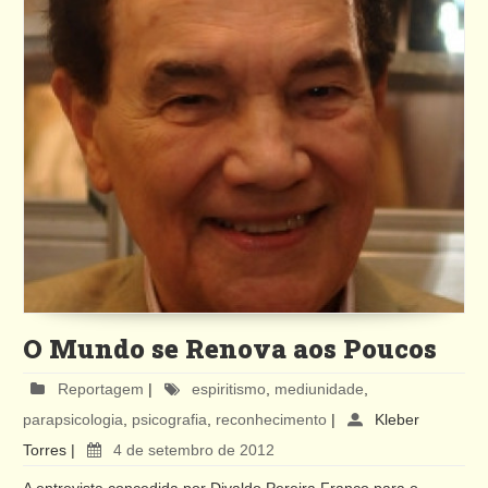
O Mundo se Renova aos Poucos
Reportagem
|
espiritismo
,
mediunidade
,
parapsicologia
,
psicografia
,
reconhecimento
|
Kleber
Torres
|
4 de setembro de 2012
A entrevista concedida por Divaldo Pereira Franco para o