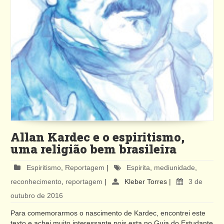
Allan Kardec e o espiritismo,
uma religião bem brasileira
Espiritismo
,
Reportagem
|
Espirita
,
mediunidade
,
reconhecimento
,
reportagem
|
Kleber Torres
|
3 de
outubro de 2016
Para comemorarmos o nascimento de Kardec, encontrei este
texto e achei muito interessante pois esta no Guia do Estudante